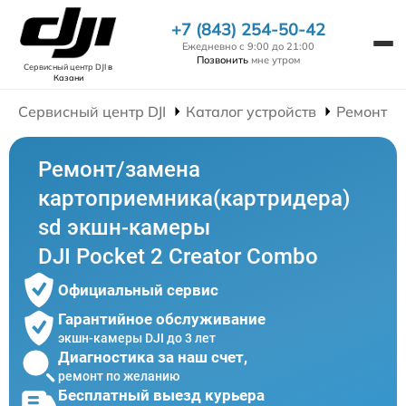
+7 (843) 254-50-42
Ежедневно с 9:00 до 21:00
Позвонить
мне утром
Сервисный центр DJI
в
Казани
Сервисный центр DJI
Каталог устройств
Ремонт Э
Ремонт/замена
картоприемника(картридера)
sd экшн-камеры
DJI Pocket 2 Creator Combo
Официальный сервис
Гарантийное обслуживание
экшн-камеры DJI до 3 лет
Диагностика за наш счет,
ремонт по желанию
Бесплатный выезд курьера