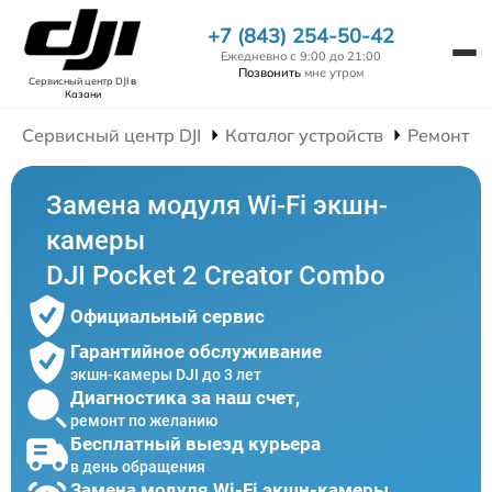
+7 (843) 254-50-42
Ежедневно с 9:00 до 21:00
Позвонить
мне утром
Сервисный центр DJI
в
Казани
Сервисный центр DJI
Каталог устройств
Ремонт Э
Замена модуля Wi-Fi экшн-
камеры
DJI Pocket 2 Creator Combo
Официальный сервис
Гарантийное обслуживание
экшн-камеры DJI до 3 лет
Диагностика за наш счет,
ремонт по желанию
Бесплатный выезд курьера
в день обращения
Замена модуля Wi-Fi экшн-камеры