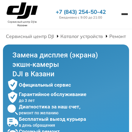
+7 (843) 254-50-42
Ежедневно с 9:00 до 21:00
Сервисный центр DJI
в
Казани
Сервисный центр DJI
Каталог устройств
Ремонт Э
Замена дисплея (экрана)
экшн-камеры
DJI в Казани
Официальный сервис
Гарантийное обслуживание
до 3 лет
Диагностика за наш счет,
ремонт по желанию
Бесплатный выезд курьера
в день обращения
Срочный ремонт