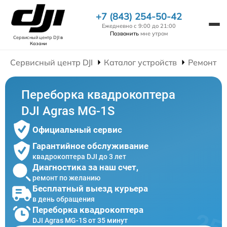
+7 (843) 254-50-42
Ежедневно с 9:00 до 21:00
Позвонить
мне утром
Сервисный центр DJI
в
Казани
Сервисный центр DJI
Каталог устройств
Ремонт К
Переборка квадрокоптера
DJI Agras MG-1S
Официальный сервис
Гарантийное обслуживание
квадрокоптера DJI до 3 лет
Диагностика за наш счет,
ремонт по желанию
Бесплатный выезд курьера
в день обращения
Переборка квадрокоптера
DJI Agras MG-1S от 35 минут