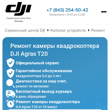
+7 (843) 254-50-42
Ежедневно с 9:00 до 21:00
Сервисный центр DJI
в
Казани
Сервисный центр DJI
Каталог устройств
Ремонт К
Ремонт камеры квадрокоптера
DJI Agras T20
Официальный сервис
Гарантийное обслуживание
квадрокоптера DJI до 3 лет
Диагностика за наш счет,
ремонт по желанию
Бесплатный выезд курьера
в день обращения
Ремонт камеры квадрокоптера
DJI Agras T20 от 35 минут