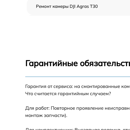
Ремонт камеры DJI Agras T30
Замена подвеса DJI Agras T30
Замена оси DJI Agras T30
Замена луча DJI Agras T30
Гарантийные обязательст
Замена лопасти DJI Agras T30
Гарантия от сервиса: на смонтированные ко
Замена GPS-модуля DJI Agras T30
Что считается гарантийным случаем?
Замена корпуса DJI Agras T30
Для работ: Повторное проявление неисправн
монтаж запчасти).
Замена аккумулятора DJI Agras T30
Для комплектующих: Внезапная поломка, отк