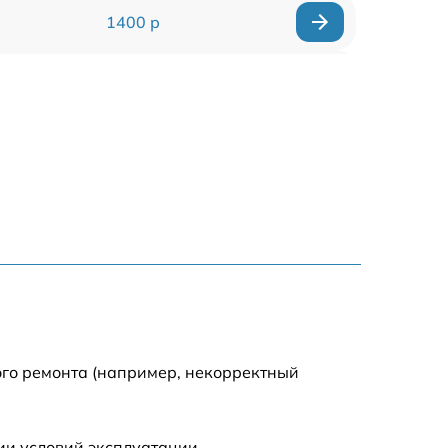
1400 р
1700 р
1400 р
1200 р
1400 р
1500 р
1600 р
ого ремонта (например, некорректный
1600 р
ии условий эксплуатации.