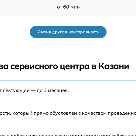
от 60 мин
от 60 мин
У меня другая неисправность
от 60 мин
от 60 мин
ва сервисного центра в Казани
от 60 мин
мплектующие — до 3 месяцев.
от 60 мин
от 60 мин
ости, который прямо обусловлен с качеством проведенн
от 60 мин
аз в работе или техническим параметрам при соблюден