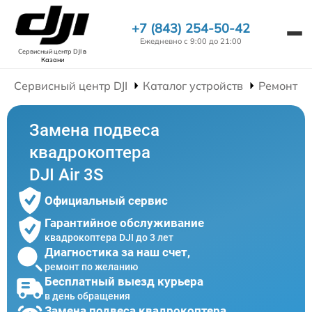
+7 (843) 254-50-42
Ежедневно с 9:00 до 21:00
Сервисный центр DJI
в
Казани
Сервисный центр DJI
Каталог устройств
Ремонт К
Замена подвеса
квадрокоптера
DJI Air 3S
Официальный сервис
Гарантийное обслуживание
квадрокоптера DJI до 3 лет
Диагностика за наш счет,
ремонт по желанию
Бесплатный выезд курьера
в день обращения
Замена подвеса квадрокоптера