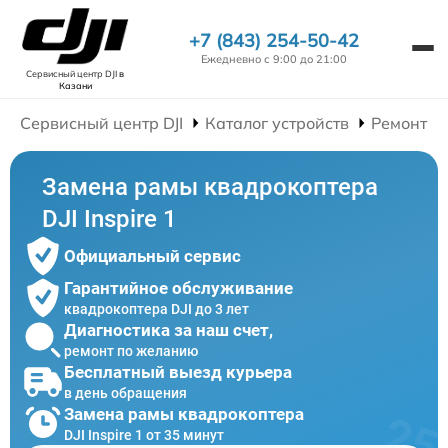
+7 (843) 254-50-42
Ежедневно с 9:00 до 21:00
Сервисный центр DJI
в
Казани
Сервисный центр DJI
Каталог устройств
Ремонт К
Замена рамы квадрокоптера
DJI Inspire 1
Официальный сервис
Гарантийное обслуживание
квадрокоптера DJI до 3 лет
Диагностика за наш счет,
ремонт по желанию
Бесплатный выезд курьера
в день обращения
Замена рамы квадрокоптера
DJI Inspire 1 от 35 минут