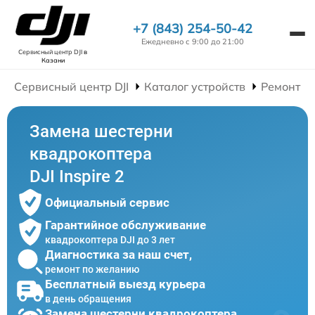
+7 (843) 254-50-42
Ежедневно с 9:00 до 21:00
Сервисный центр DJI
в
Казани
Сервисный центр DJI
Каталог устройств
Ремонт К
Замена шестерни
квадрокоптера
DJI Inspire 2
Официальный сервис
Гарантийное обслуживание
квадрокоптера DJI до 3 лет
Диагностика за наш счет,
ремонт по желанию
Бесплатный выезд курьера
в день обращения
Замена шестерни квадрокоптера