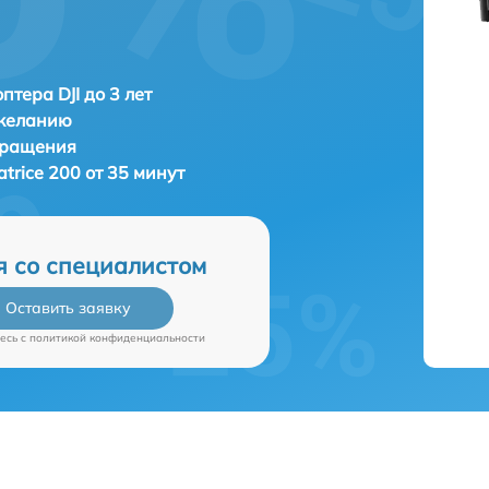
птера DJI до 3 лет
 желанию
бращения
atrice 200 от 35 минут
я со специалистом
Оставить заявку
есь c
политикой конфиденциальности