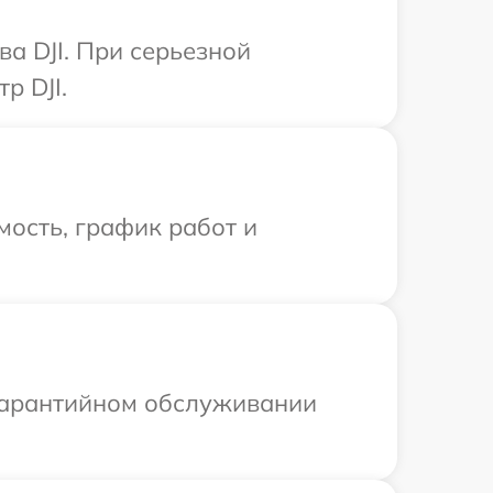
а DJI. При серьезной
р DJI.
ость, график работ и
 гарантийном обслуживании