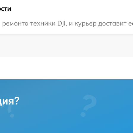
сти
емонта техники DJI, и курьер доставит ее
ция?