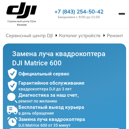
+7 (843) 254-50-42
Ежедневно с 9:00 до 21:00
Сервисный центр DJI
в
Казани
Сервисный центр DJI
Каталог устройств
Ремонт К
Замена луча квадрокоптера
DJI Matrice 600
Официальный сервис
Гарантийное обслуживание
квадрокоптера DJI до 3 лет
Диагностика за наш счет,
ремонт по желанию
Бесплатный выезд курьера
в день обращения
Замена луча квадрокоптера
DJI Matrice 600 от 35 минут