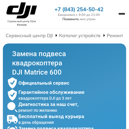
+7 (843) 254-50-42
Ежедневно с 9:00 до 21:00
Позвонить
мне утром
Сервисный центр DJI
в
Казани
Сервисный центр DJI
Каталог устройств
Ремонт К
Замена подвеса
квадрокоптера
DJI Matrice 600
Официальный сервис
Гарантийное обслуживание
квадрокоптера DJI до 3 лет
Диагностика за наш счет,
ремонт по желанию
Бесплатный выезд курьера
в день обращения
Замена подвеса квадрокоптера