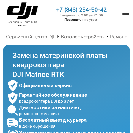
+7 (843) 254-50-42
Ежедневно с 9:00 до 21:00
Позвонить
мне утром
Сервисный центр DJI
в
Казани
Сервисный центр DJI
Каталог устройств
Ремонт К
Замена материнской платы
квадрокоптера
DJI Matrice RTK
Официальный сервис
Гарантийное обслуживание
квадрокоптера DJI до 3 лет
Диагностика за наш счет,
ремонт по желанию
Бесплатный выезд курьера
в день обращения
Замена материнской платы квадрокоптера