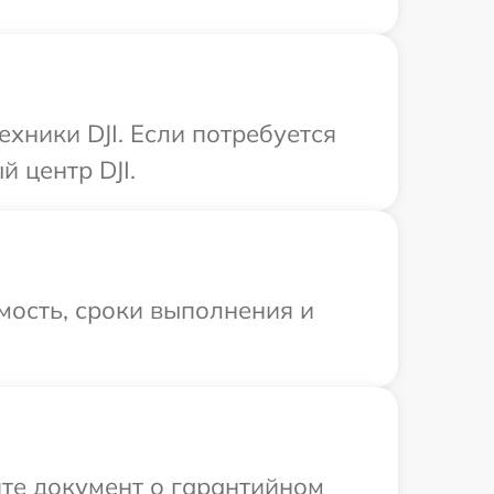
хники DJI. Если потребуется
 центр DJI.
мость, сроки выполнения и
те документ о гарантийном