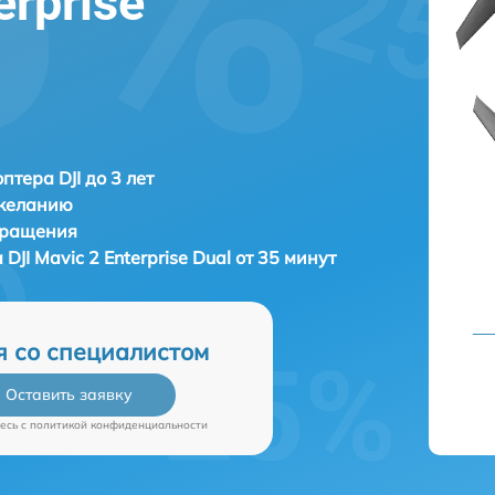
erprise
птера DJI до 3 лет
 желанию
бращения
а
DJI Mavic 2 Enterprise Dual от 35 минут
я со специалистом
Оставить заявку
есь c
политикой конфиденциальности