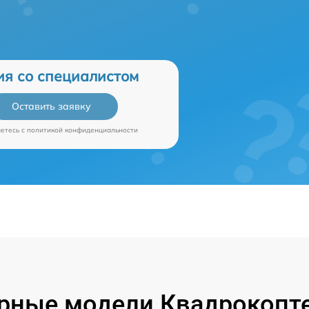
ия со специалистом
Оставить заявку
аетесь c
политикой конфиденциальности
рные модели Квадрокопте