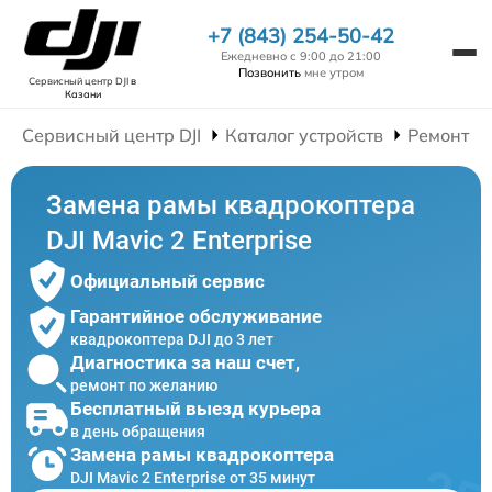
+7 (843) 254-50-42
Ежедневно с 9:00 до 21:00
Позвонить
мне утром
Сервисный центр DJI
в
Казани
Сервисный центр DJI
Каталог устройств
Ремонт К
Замена рамы квадрокоптера
DJI Mavic 2 Enterprise
Официальный сервис
Гарантийное обслуживание
квадрокоптера DJI до 3 лет
Диагностика за наш счет,
ремонт по желанию
Бесплатный выезд курьера
в день обращения
Замена рамы квадрокоптера
DJI Mavic 2 Enterprise от 35 минут