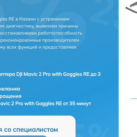
gles RE в Казани с устранением
м диагностику, выявляем причины
восстанавливаем работоспособность
и рекомендованные производителем
рку всех функций и предоставляем
птера DJI Mavic 2 Pro with Goggles RE до 3
 желанию
бращения
vic 2 Pro with Goggles RE от 35 минут
я со специалистом