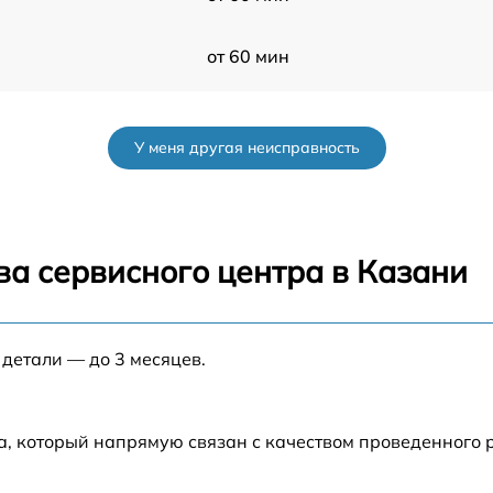
от 60 мин
s
от 60 мин
У меня другая неисправность
от 60 мин
от 60 мин
ва сервисного центра в Казани
s
от 60 мин
 детали — до 3 месяцев.
от 60 мин
s
от 60 мин
а, который напрямую связан с качеством проведенного
от 60 мин