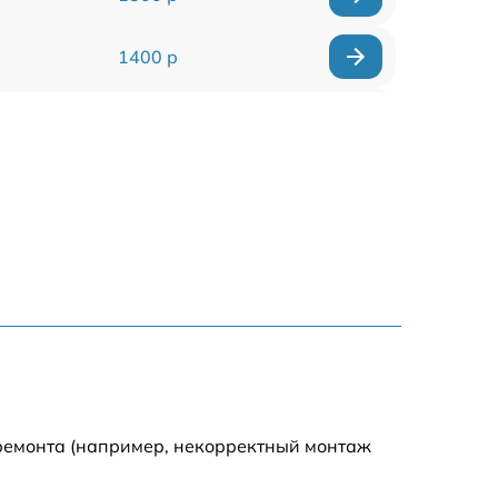
1400 р
1700 р
1400 р
1200 р
1400 р
1500 р
1600 р
 ремонта (например, некорректный монтаж
1600 р