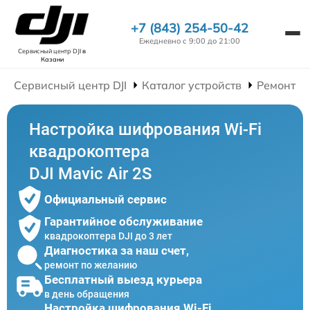
+7 (843) 254-50-42
Ежедневно с 9:00 до 21:00
Сервисный центр DJI
в
Казани
Сервисный центр DJI
Каталог устройств
Ремонт К
Настройка шифрования Wi-Fi
квадрокоптера
DJI Mavic Air 2S
Официальный сервис
Гарантийное обслуживание
квадрокоптера DJI до 3 лет
Диагностика за наш счет,
ремонт по желанию
Бесплатный выезд курьера
в день обращения
Настройка шифрования Wi-Fi