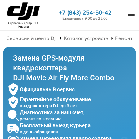
+7 (843) 254-50-42
Ежедневно с 9:00 до 21:00
Сервисный центр DJI
в
Казани
Сервисный центр DJI
Каталог устройств
Ремонт К
Замена GPS-модуля
квадрокоптера
DJI Mavic Air Fly More Combo
Официальный сервис
Гарантийное обслуживание
квадрокоптера DJI до 3 лет
Диагностика за наш счет,
ремонт по желанию
Бесплатный выезд курьера
в день обращения
Замена GPS-модуля квадрокоптера