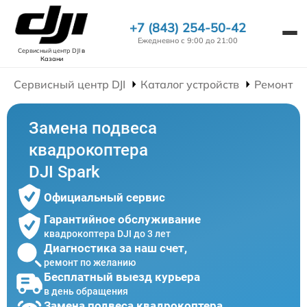
+7 (843) 254-50-42
Ежедневно с 9:00 до 21:00
Сервисный центр DJI
в
Казани
Сервисный центр DJI
Каталог устройств
Ремонт К
Замена подвеса
квадрокоптера
DJI Spark
Официальный сервис
Гарантийное обслуживание
квадрокоптера DJI до 3 лет
Диагностика за наш счет,
ремонт по желанию
Бесплатный выезд курьера
в день обращения
Замена подвеса квадрокоптера